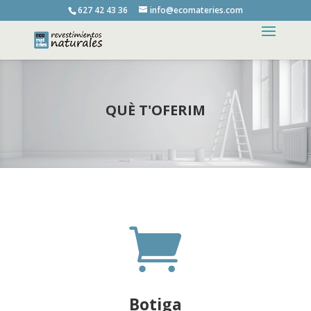
627 42 43 36
info@ecomateries.com
QUÈ T'OFERIM

Botiga