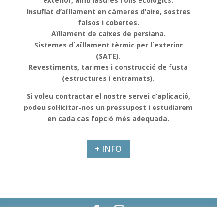
exterior, amb lasures i olis ecològics.
Insuflat d’aïllament en càmeres d’aire, sostres
falsos i cobertes.
Aïllament de caixes de persiana.
Sistemes d´aïllament tèrmic per l´exterior
(SATE).
Revestiments, tarimes i construcció de fusta
(estructures i entramats).
Si voleu contractar el nostre servei d’aplicació,
podeu sol·licitar-nos un pressupost i estudiarem
en cada cas l’opció més adequada.
+ INFO